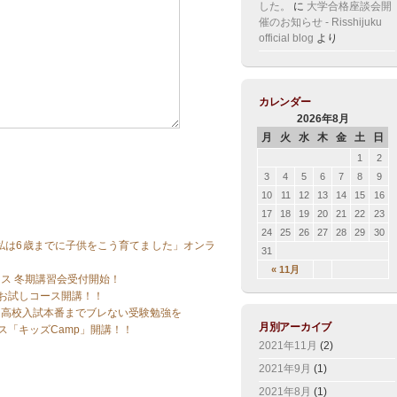
した。
に
大学合格座談会開
催のお知らせ - Risshijuku
official blog
より
カレンダー
2026年8月
月
火
水
木
金
土
日
1
2
3
4
5
6
7
8
9
10
11
12
13
14
15
16
17
18
19
20
21
22
23
24
25
26
27
28
29
30
 私は6歳までに子供をこう育てました」オンラ
31
« 11月
カス 冬期講習会受付開始！
お試しコース開講！！
ミ」高校入試本番までブレない受験勉強を
月別アーカイブ
ス「キッズCamp」開講！！
2021年11月
(2)
2021年9月
(1)
2021年8月
(1)