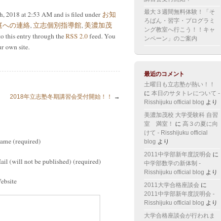
最大３週間無料体験！「そ
 2018 at 2:53 AM and is filed under
お知
ろばん・習字・プログラミ
庭への連絡
,
立志個別指導館
,
美濃加茂
ング教室へ行こう！！キャ
to this entry through the
RSS 2.0
feed. You
ンペーン」のご案内
r own site.
最近のコメント
土曜日も立志塾が熱い！！
に
本日のサタトレについて -
2018年立志塾冬期講習会受付開始！！
→
Risshijuku official blog
より
美濃加茂校 大学受験科 自習
室 満室！
に
高３の夏に向
けて - Risshijuku official
ame (required)
blog
より
2011中学部新年度説明会
に
ail (will not be published) (required)
中学部数学の新体制 -
Risshijuku official blog
より
ebsite
2011大学合格座談会
に
2011中学部新年度説明会 -
Risshijuku official blog
より
大学合格座談会が行われま