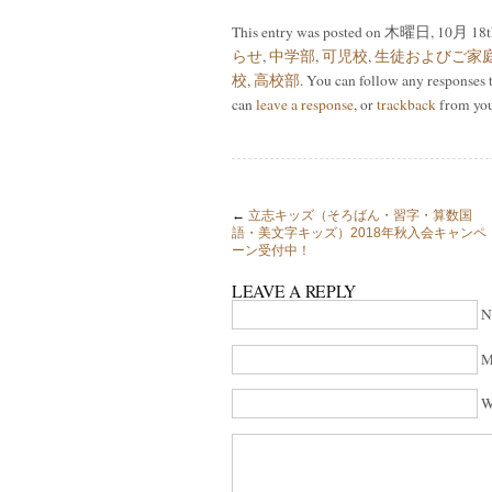
This entry was posted on 木曜日, 10月 18th,
らせ
,
中学部
,
可児校
,
生徒およびご家
校
,
高校部
. You can follow any responses 
can
leave a response
, or
trackback
from you
←
立志キッズ（そろばん・習字・算数国
語・美文字キッズ）2018年秋入会キャンペ
ーン受付中！
LEAVE A REPLY
N
M
W