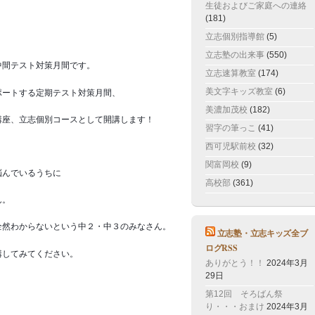
生徒およびご家庭への連絡
(181)
立志個別指導館
(5)
立志塾の出来事
(550)
中間テスト対策月間です。
立志速算教室
(174)
美文字キッズ教室
(6)
ポートする定期テスト対策月間、
美濃加茂校
(182)
講座、立志個別コースとして開講します！
習字の筆っこ
(41)
西可児駅前校
(32)
関富岡校
(9)
悩んでいるうちに
高校部
(361)
ん。
全然わからないという中２・中３のみなさん。
立志塾・立志キッズ全ブ
ログRSS
講してみてください。
ありがとう！！
2024年3月
29日
第12回 そろばん祭
り・・・おまけ
2024年3月