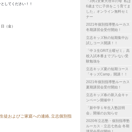
「3男1女東大理Ⅲの母 私は
ーとしてください！！
6歳までに子供をこう育てま
した」オンライン無料セミ
ナー
2021年個別指導塾ルーカス
９日（金）
冬期講習会受付開始！
立志キッズ秋の短期集中お
試しコース開講！！
「中３生GRIT土曜ゼミ」高
校入試本番までブレない受
験勉強を
立志キッズ夏の短期コース
「キッズCamp」開講！！
2021年個別指導塾ルーカス
夏期講習会受付開始！
立志キッズ春の新入会キャ
ンペーン開催中！
「新中学１年生入塾説明
会」開催のお知らせ
生徒およびご家庭への連絡
,
立志個別指
2020年立志塾・個別指導塾
ルーカス・立志七色会 冬期
講習会受付開始！