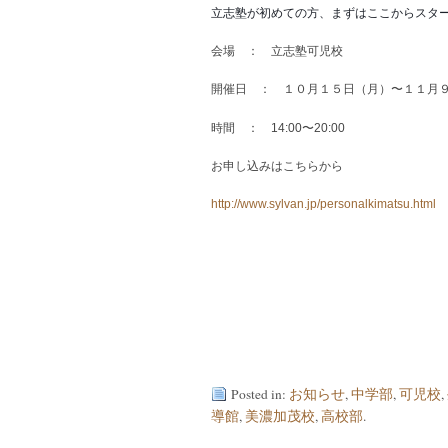
立志塾が初めての方、まずはここからスタ
会場 ： 立志塾可児校
開催日 ： １０月１５日（月）〜１１月
時間 ： 14:00〜20:00
お申し込みはこちらから
http://www.sylvan.jp/personalkimatsu.html
Posted in:
お知らせ
,
中学部
,
可児校
,
導館
,
美濃加茂校
,
高校部
.