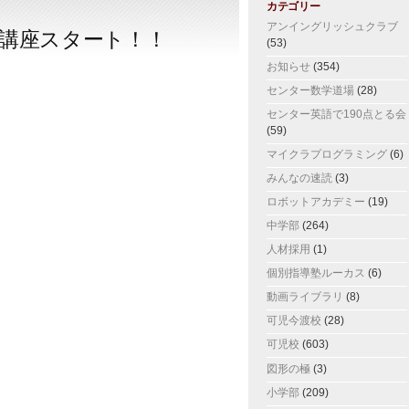
カテゴリー
アンイングリッシュクラブ
講座スタート！！
(53)
お知らせ
(354)
センター数学道場
(28)
センター英語で190点とる会
(59)
マイクラプログラミング
(6)
みんなの速読
(3)
ロボットアカデミー
(19)
中学部
(264)
人材採用
(1)
個別指導塾ルーカス
(6)
動画ライブラリ
(8)
可児今渡校
(28)
可児校
(603)
図形の極
(3)
小学部
(209)