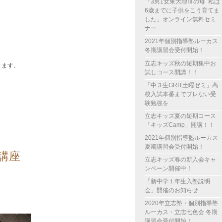
「3男1女東大理Ⅲの母 私は
6歳までに子供をこう育てま
した」オンライン無料セミ
ナー
2021年個別指導塾ルーカス
冬期講習会受付開始！
立志キッズ秋の短期集中お
きます。
試しコース開講！！
「中３生GRIT土曜ゼミ」高
校入試本番までブレない受
験勉強を
立志キッズ夏の短期コース
「キッズCamp」開講！！
2021年個別指導塾ルーカス
夏期講習会受付開始！
講座
立志キッズ春の新入会キャ
ンペーン開催中！
「新中学１年生入塾説明
会」開催のお知らせ
2020年立志塾・個別指導塾
ルーカス・立志七色会 冬期
講習会受付開始！