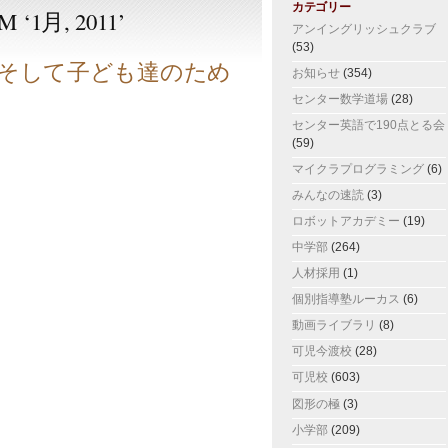
カテゴリー
 ‘1月, 2011’
アンイングリッシュクラブ
(53)
そして子ども達のため
お知らせ
(354)
センター数学道場
(28)
センター英語で190点とる会
(59)
マイクラプログラミング
(6)
みんなの速読
(3)
ロボットアカデミー
(19)
中学部
(264)
人材採用
(1)
個別指導塾ルーカス
(6)
動画ライブラリ
(8)
可児今渡校
(28)
可児校
(603)
図形の極
(3)
小学部
(209)