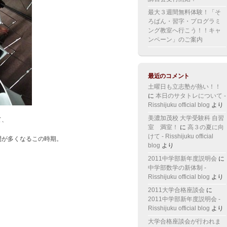
最大３週間無料体験！「そ
ろばん・習字・プログラミ
ング教室へ行こう！！キャ
ンペーン」のご案内
最近のコメント
土曜日も立志塾が熱い！！
に
本日のサタトレについて -
Risshijuku official blog
より
美濃加茂校 大学受験科 自習
て、
室 満室！
に
高３の夏に向
けて - Risshijuku official
間が多くなるこの時期。
blog
より
2011中学部新年度説明会
に
中学部数学の新体制 -
Risshijuku official blog
より
2011大学合格座談会
に
2011中学部新年度説明会 -
Risshijuku official blog
より
大学合格座談会が行われま