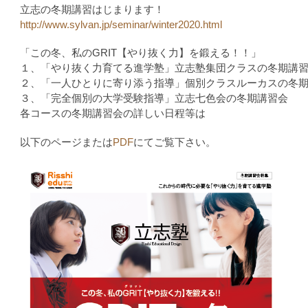
立志の冬期講習はじまります！
http://www.sylvan.jp/seminar/winter2020.html
「この冬、私のGRIT【やり抜く力】を鍛える！！」
１、「やり抜く力育てる進学塾」立志塾集団クラスの冬期講
２、「一人ひとりに寄り添う指導」個別クラスルーカスの冬
３、「完全個別の大学受験指導」立志七色会の冬期講習会
各コースの冬期講習会の詳しい日程等は
以下のページまたは
PDF
にてご覧下さい。