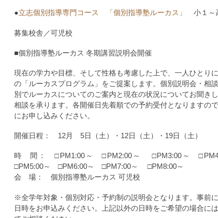
●
立志個別指導専門コース 「個別指導塾ルーカス」
小１～
募集校舎／可児校
■個別指導塾ルーカス 冬期講習説明会開催
現在の学力や目標、そして性格も考慮した上で、一人ひとり
の「ルーカスプログラム」をご提案します。個別説明会・相
別でルーカスについてのご案内と現在の状況についてお聞き
相談を承ります。各開催日先着順での予約受付となりますの
にお申し込みください。
開催日程： 12月 5日（土）・12日（土）・19日（土）
時 間： □PM1:00～ □PM2:00～ □PM3:00～ □P
□PM5:00～ □PM6:00～ □PM7:00～ □PM8:00～
会 場： 個別指導塾ルーカス 可児校
※全学年対象・個別対応・予約制の説明会となります。事前
日時をお申込みください。上記以外の日時をご希望の場合に