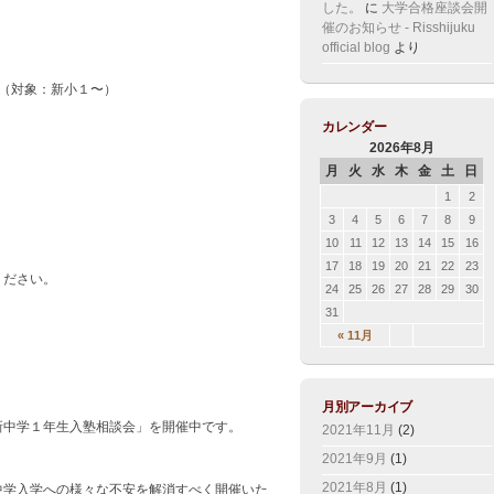
した。
に
大学合格座談会開
催のお知らせ - Risshijuku
official blog
より
（対象：新小１〜）
カレンダー
2026年8月
月
火
水
木
金
土
日
1
2
3
4
5
6
7
8
9
10
11
12
13
14
15
16
17
18
19
20
21
22
23
ください。
24
25
26
27
28
29
30
31
« 11月
月別アーカイブ
新中学１年生入塾相談会」を開催中です。
2021年11月
(2)
2021年9月
(1)
2021年8月
(1)
中学入学への様々な不安を解消すべく開催いた