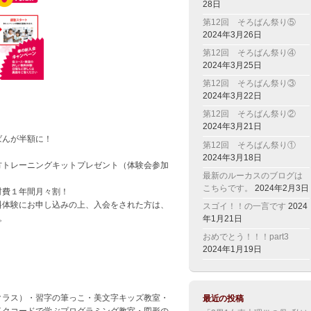
28日
第12回 そろばん祭り⑤
2024年3月26日
第12回 そろばん祭り④
2024年3月25日
第12回 そろばん祭り③
2024年3月22日
、
第12回 そろばん祭り②
2024年3月21日
ばんが半額に！
第12回 そろばん祭り①
2024年3月18日
方トレーニングキットプレゼント（体験会参加
最新のルーカスのブログは
こちらです。
2024年2月3日
材費１年間月々割！
料体験にお申し込みの上、入会をされた方は、
スゴイ！！の一言です
2024
。
年1月21日
おめでとう！！！part3
2024年1月19日
最近の投稿
クラス）・習字の筆っこ・美文字キッズ教室・
イクコードで学ぶプログラミング教室・図形の