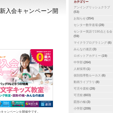
カテゴリー
アンイングリッシュクラブ
新入会キャンペーン開
(53)
お知らせ
(354)
センター数学道場
(28)
センター英語で190点とる会
(59)
マイクラプログラミング
(6)
みんなの速読
(3)
ロボットアカデミー
(19)
中学部
(264)
人材採用
(1)
個別指導塾ルーカス
(6)
動画ライブラリ
(8)
可児今渡校
(28)
可児校
(603)
図形の極
(3)
小学部
(209)
会キャンペーンを開催中です。