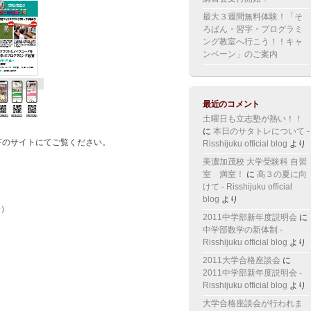
最大３週間無料体験！「そ
ろばん・習字・プログラミ
ング教室へ行こう！！キャ
ンペーン」のご案内
最近のコメント
土曜日も立志塾が熱い！！
に
本日のサタトレについて -
下のサイトにてご覧ください。
Risshijuku official blog
より
美濃加茂校 大学受験科 自習
室 満室！
に
高３の夏に向
けて - Risshijuku official
blog
より
〜）
2011中学部新年度説明会
に
中学部数学の新体制 -
Risshijuku official blog
より
2011大学合格座談会
に
2011中学部新年度説明会 -
Risshijuku official blog
より
大学合格座談会が行われま