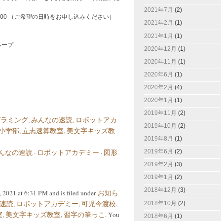
。
2021年7月
(2)
～9:00 （ご希望の日時をお申し込みください）
2021年2月
(1)
2021年1月
(1)
ループ
2020年12月
(1)
2020年11月
(1)
2020年6月
(1)
2020年2月
(4)
2020年1月
(1)
2019年11月
(2)
グラミング
,
みんなの速読
,
ロボットアカ
2019年10月
(2)
小学部
,
立志速算教室
,
美文字キッズ教
2019年8月
(1)
んなの速読
·
ロボットアカデミー
·
図形
2019年6月
(2)
2019年2月
(3)
2019年1月
(2)
2018年12月
(3)
2021 at 6:31 PM and is filed under
お知ら
速読
,
ロボットアカデミー
,
可児今渡校
,
2018年10月
(2)
室
,
美文字キッズ教室
,
習字の筆っこ
. You
2018年6月
(1)