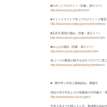
■ロボットアカデミー（対象：新小１〜）
http://www.sylvan.jp/robot.html
■マインクラフトで学ぶプログラミング教室
http://www.minecraftpg.jp/school/risshikids/
■玉井式 図形の極み（対象：新小１〜）
http://www.sylvan.jp/pszukeinokiwami.html
■みんなの速読（対象：新小１〜）
http://www.sylvan.jp/pssokudoku.html
各コースの教室の様子をぜひブログでご覧
http://www.sylvan.jp/kids/spring.html#anc5
■「新中学１年生入塾相談会」開催中
現在小学６年生とその保護者の方対象の「
http://www.kobetsu-lucas.jp/jh1/
中学入学までの残り２ヶ月、勉強面を始め