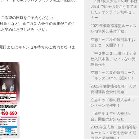
「3男1女東大理Ⅲの母 私は
6歳までに子供をこう育てま
した」オンライン無料セミ
。ご希望の日時をご予約ください。
ナー
〜対象）など、新年度新入会生の募集がこの４
2021年個別指導塾ルーカス
にお早めにお申し込み下さい。
冬期講習会受付開始！
立志キッズ秋の短期集中お
試しコース開講！！
曜日またはキャンセル待ちのご案内となりま
「中３生GRIT土曜ゼミ」高
校入試本番までブレない受
験勉強を
立志キッズ夏の短期コース
「キッズCamp」開講！！
2021年個別指導塾ルーカス
夏期講習会受付開始！
立志キッズ春の新入会キャ
ンペーン開催中！
「新中学１年生入塾説明
会」開催のお知らせ
2020年立志塾・個別指導塾
ルーカス・立志七色会 冬期
講習会受付開始！