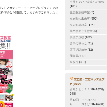
生徒およびご家庭への連絡
(181)
ボットアカデミー・マイクラプログラミング教
立志個別指導館
(5)
無料体験会を開催していますのでご案内いたし
立志塾の出来事
(550)
立志速算教室
(174)
美文字キッズ教室
(6)
美濃加茂校
(182)
習字の筆っこ
(41)
西可児駅前校
(32)
関富岡校
(9)
高校部
(361)
立志塾・立志キッズ全ブ
ログRSS
ありがとう！！
2024年3月
29日
第12回 そろばん祭
り・・・おまけ
2024年3月