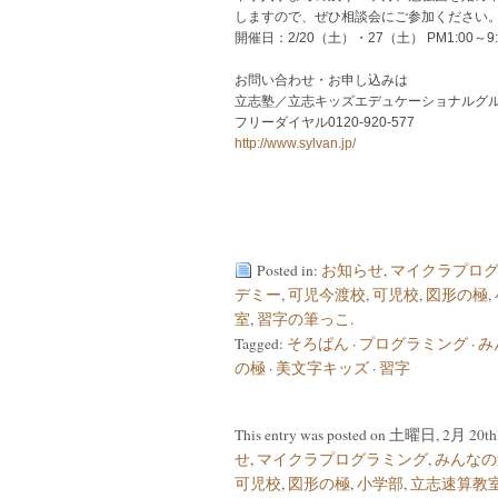
しますので、ぜひ相談会にご参加ください
開催日：2/20（土）・27（土） PM1:00
お問い合わせ・お申し込みは
立志塾／立志キッズエデュケーショナルグ
フリーダイヤル0120-920-577
http://www.sylvan.jp/
Posted in:
お知らせ
,
マイクラプロ
デミー
,
可児今渡校
,
可児校
,
図形の極
,
室
,
習字の筆っこ
.
Tagged:
そろばん
·
プログラミング
·
み
の極
·
美文字キッズ
·
習字
This entry was posted on 土曜日, 2月 20th, 
せ
,
マイクラプログラミング
,
みんなの
可児校
,
図形の極
,
小学部
,
立志速算教