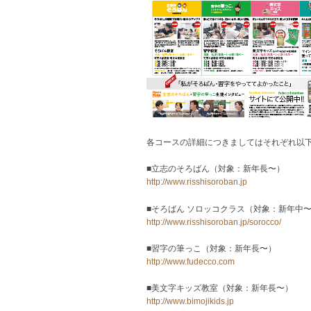
各コースの詳細につきましてはそれぞれ以
■立志のそろばん（対象：新年長〜）
http://www.risshisoroban.jp
■そろばん ソロッコクラス（対象：新年中
http://www.risshisoroban.jp/sorocco/
■習字の筆っこ（対象：新年長〜）
http://www.fudecco.com
■美文字キッズ教室（対象：新年長〜）
http://www.bimojikids.jp