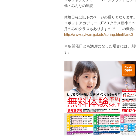
極・みんなの速読
体験日程は以下のページの通りとなります
ロボットアカデミー（EV３クラス新小３
月のみのクラスもありますので、この機会
http://www.sylvan.jp/kids/spring.html#anc3
※各開催日とも満席になった場合には、別
す。