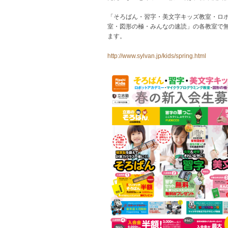
「そろばん・習字・美文字キッズ教室・ロ
室・図形の極・みんなの速読」の各教室で
ます。
http://www.sylvan.jp/kids/spring.html