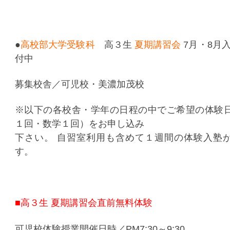
●
高校部大学受験科
高３生
夏期講習会
7月・8月入
付中
募集校舎／可児校・美濃加茂校
※以下の各校舎・学年の日程の中でご希望の体験
１回・数学１回）をお申し込み
下さい。 自習室利用も含めて１週間の体験入塾
す。
■高３生 夏期講習会直前無料体験
可児校体験授業開催日時／PM7:30～9:30