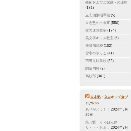
生徒およびご家庭への連絡
(181)
立志個別指導館
(5)
立志塾の出来事
(550)
立志速算教室
(174)
美文字キッズ教室
(6)
美濃加茂校
(182)
習字の筆っこ
(41)
西可児駅前校
(32)
関富岡校
(9)
高校部
(361)
立志塾・立志キッズ全ブ
ログRSS
ありがとう！！
2024年3月
29日
第12回 そろばん祭
り・・・おまけ
2024年3月