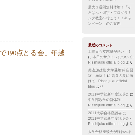
最大３週間無料体験！「そ
ろばん・習字・プログラミ
ング教室へ行こう！！キャ
ンペーン」のご案内
最近のコメント
で190点とる会」年越
土曜日も立志塾が熱い！！
に
本日のサタトレについて -
Risshijuku official blog
より
美濃加茂校 大学受験科 自習
室 満室！
に
高３の夏に向
けて - Risshijuku official
blog
より
2011中学部新年度説明会
に
中学部数学の新体制 -
Risshijuku official blog
より
2011大学合格座談会
に
2011中学部新年度説明会 -
Risshijuku official blog
より
大学合格座談会が行われま