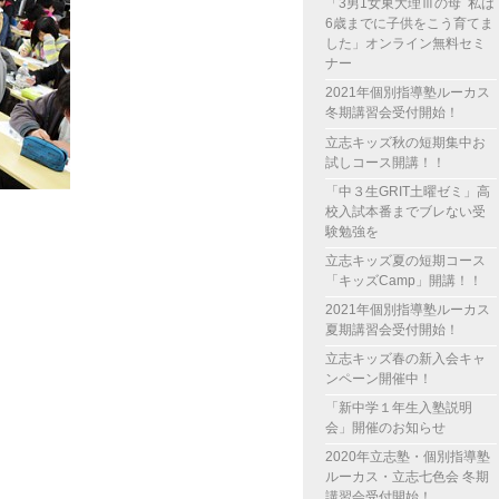
「3男1女東大理Ⅲの母 私は
6歳までに子供をこう育てま
した」オンライン無料セミ
ナー
2021年個別指導塾ルーカス
冬期講習会受付開始！
立志キッズ秋の短期集中お
試しコース開講！！
「中３生GRIT土曜ゼミ」高
校入試本番までブレない受
験勉強を
立志キッズ夏の短期コース
「キッズCamp」開講！！
2021年個別指導塾ルーカス
夏期講習会受付開始！
立志キッズ春の新入会キャ
ンペーン開催中！
「新中学１年生入塾説明
会」開催のお知らせ
2020年立志塾・個別指導塾
ルーカス・立志七色会 冬期
講習会受付開始！