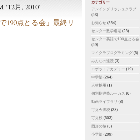
カテゴリー
 ‘12月, 2010’
アンイングリッシュクラブ
(53)
で190点とる会」最終リ
お知らせ
(354)
センター数学道場
(28)
センター英語で190点とる会
(59)
マイクラプログラミング
(6)
みんなの速読
(3)
ロボットアカデミー
(19)
中学部
(264)
人材採用
(1)
個別指導塾ルーカス
(6)
動画ライブラリ
(8)
可児今渡校
(28)
可児校
(603)
図形の極
(3)
小学部
(209)