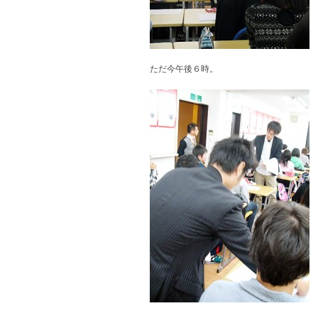
ただ今午後６時。