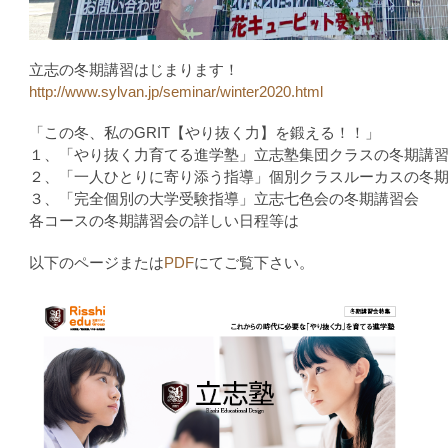
立志の冬期講習はじまります！
http://www.sylvan.jp/seminar/winter2020.html
「この冬、私のGRIT【やり抜く力】を鍛える！！」
１、「やり抜く力育てる進学塾」立志塾集団クラスの冬期講
２、「一人ひとりに寄り添う指導」個別クラスルーカスの冬
３、「完全個別の大学受験指導」立志七色会の冬期講習会
各コースの冬期講習会の詳しい日程等は
以下のページまたは
PDF
にてご覧下さい。