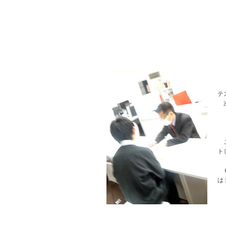
テ
次
こ
ト
６
は