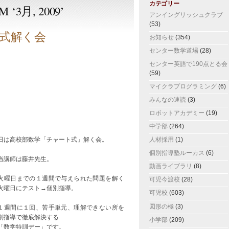
カテゴリー
 ‘3月, 2009’
アンイングリッシュクラブ
(53)
式解く会
お知らせ
(354)
センター数学道場
(28)
センター英語で190点とる会
(59)
マイクラプログラミング
(6)
みんなの速読
(3)
ロボットアカデミー
(19)
中学部
(264)
日は高校部数学「チャート式」解く会。
人材採用
(1)
個別指導塾ルーカス
(6)
当講師は藤井先生。
動画ライブラリ
(8)
曜日までの１週間で与えられた問題を解く
可児今渡校
(28)
火曜日にテスト→個別指導。
可児校
(603)
図形の極
(3)
週間に１回、苦手単元、理解できない所を
別指導で徹底解決する
小学部
(209)
数学特訓デー」です。