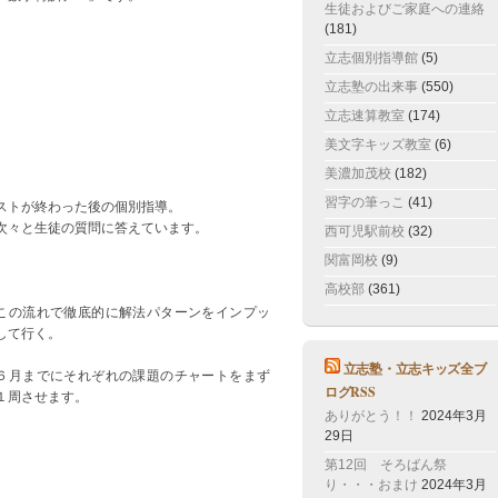
生徒およびご家庭への連絡
(181)
立志個別指導館
(5)
立志塾の出来事
(550)
立志速算教室
(174)
美文字キッズ教室
(6)
美濃加茂校
(182)
習字の筆っこ
(41)
ストが終わった後の個別指導。
々と生徒の質問に答えています。
西可児駅前校
(32)
関富岡校
(9)
高校部
(361)
の流れで徹底的に解法パターンをインプッ
して行く。
立志塾・立志キッズ全ブ
月までにそれぞれの課題のチャートをまず
ログRSS
１周させます。
ありがとう！！
2024年3月
29日
第12回 そろばん祭
り・・・おまけ
2024年3月