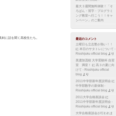
最大３週間無料体験！「そ
ろばん・習字・プログラミ
ング教室へ行こう！！キャ
ンペーン」のご案内
真剣に話を聞く高校生たち。
最近のコメント
土曜日も立志塾が熱い！！
に
本日のサタトレについて -
Risshijuku official blog
より
美濃加茂校 大学受験科 自習
室 満室！
に
高３の夏に向
けて - Risshijuku official
blog
より
2011中学部新年度説明会
に
中学部数学の新体制 -
Risshijuku official blog
より
2011大学合格座談会
に
2011中学部新年度説明会 -
Risshijuku official blog
より
大学合格座談会が行われま