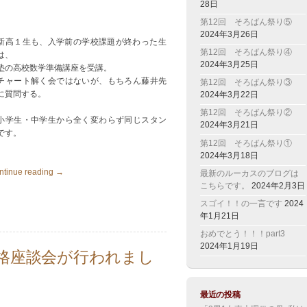
28日
第12回 そろばん祭り⑤
2024年3月26日
新高１生も、入学前の学校課題が終わった生
第12回 そろばん祭り④
は、
2024年3月25日
の高校数学準備講座を受講。
ャート解く会ではないが、もちろん藤井先
第12回 そろばん祭り③
に質問する。
2024年3月22日
第12回 そろばん祭り②
学生・中学生から全く変わらず同じスタン
2024年3月21日
です。
第12回 そろばん祭り①
2024年3月18日
ntinue reading →
最新のルーカスのブログは
こちらです。
2024年2月3日
スゴイ！！の一言です
2024
年1月21日
おめでとう！！！part3
2024年1月19日
合格座談会が行われまし
最近の投稿