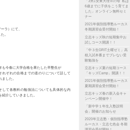
「3男1女東大理Ⅲの母 私は
6歳までに子供をこう育てま
した」オンライン無料セミ
ナー
2021年個別指導塾ルーカス
アーラ）にて、
冬期講習会受付開始！
した。
立志キッズ秋の短期集中お
試しコース開講！！
「中３生GRIT土曜ゼミ」高
校入試本番までブレない受
験勉強を
年も今春に大学合格を果たした卒塾生が
立志キッズ夏の短期コース
「キッズCamp」開講！！
れぞれの合格までの道のりについて話して
れました。
2021年個別指導塾ルーカス
夏期講習会受付開始！
して各教科の勉強法についても具体的な内
立志キッズ春の新入会キャ
を紹介していきました。
ンペーン開催中！
「新中学１年生入塾説明
会」開催のお知らせ
2020年立志塾・個別指導塾
ルーカス・立志七色会 冬期
講習会受付開始！