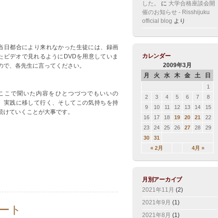
した。
に
大学合格座談会開
催のお知らせ - Risshijuku
official blog
より
日都合により来れなかった生徒には、録画
カレンダー
たビデオで見れるようにDVDを用意していま
2009年3月
ので、各先生に言ってください。
月
火
水
木
金
土
日
1
こで聞いた内容をひとつづつでもいいの
2
3
4
5
6
7
8
、実践に移して行く、そしてこの気持ちを持
9
10
11
12
13
14
15
続けていくことが大事です。
16
17
18
19
20
21
22
23
24
25
26
27
28
29
30
31
« 2月
4月 »
月別アーカイブ
2021年11月
(2)
2021年9月
(1)
ート
2021年8月
(1)