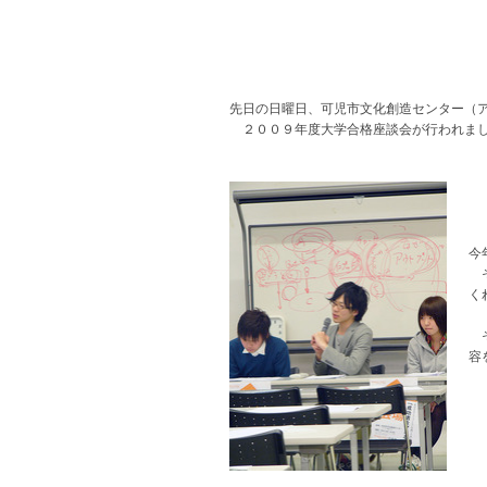
先日の日曜日、可児市文化創造センター（
２００９年度大学合格座談会が行われま
今
そ
く
そ
容