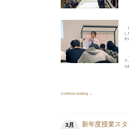
当
し
す
こ
で
ち
Continue reading →
新年度授業スタ
3月