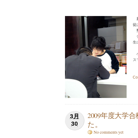
徒
塾
チ
生
小
ス
Co
2009年度大学
3月
た。
30
No comments yet