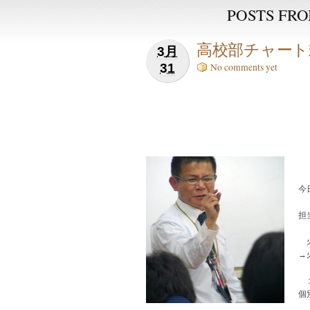
POSTS FROM
高校部チャート
3月
31
No comments yet
今
担
火
→
１
個
「