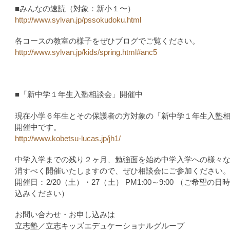
■みんなの速読（対象：新小１〜）
http://www.sylvan.jp/pssokudoku.html
各コースの教室の様子をぜひブログでご覧ください。
http://www.sylvan.jp/kids/spring.html#anc5
■「新中学１年生入塾相談会」開催中
現在小学６年生とその保護者の方対象の「新中学１年生入塾
開催中です。
http://www.kobetsu-lucas.jp/jh1/
中学入学までの残り２ヶ月、勉強面を始め中学入学への様々
消すべく開催いたしますので、ぜひ相談会にご参加ください
開催日：2/20（土）・27（土） PM1:00～9:00 （ご希望の
込みください）
お問い合わせ・お申し込みは
立志塾／立志キッズエデュケーショナルグループ