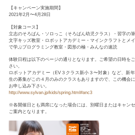
【キャンペーン実施期間】
2021年2月〜4月28日
【対象コース】
立志のそろばん・ソロっこ（そろばん幼児クラス）・習字の
文字キッズ教室・ロボットアカデミー・マインクラフトとメ
で学ぶプログラミング教室・図形の極・みんなの速読
体験日程は以下のページの通りとなります。ご希望の日時を
さい。
ロボットアカデミー（EV３クラス新小３〜対象）など、新
生の募集がこの４月のみのクラスもありますので、この機会
お申し込み下さい。
http://www.sylvan.jp/kids/spring.html#anc3
※各開催日とも満席になった場合には、別曜日またはキャン
ご案内となります。