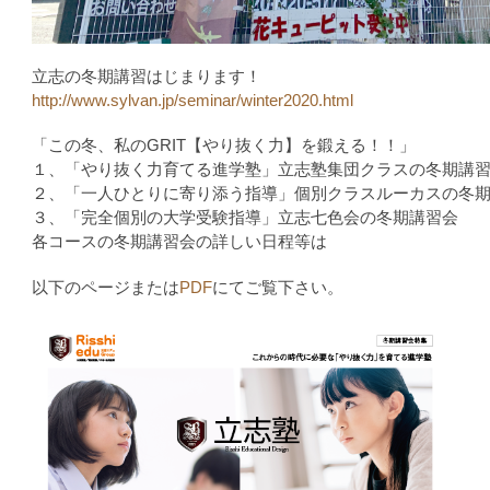
立志の冬期講習はじまります！
http://www.sylvan.jp/seminar/winter2020.html
「この冬、私のGRIT【やり抜く力】を鍛える！！」
１、「やり抜く力育てる進学塾」立志塾集団クラスの冬期講
２、「一人ひとりに寄り添う指導」個別クラスルーカスの冬
３、「完全個別の大学受験指導」立志七色会の冬期講習会
各コースの冬期講習会の詳しい日程等は
以下のページまたは
PDF
にてご覧下さい。