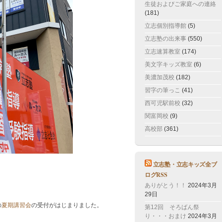
生徒およびご家庭への連絡
(181)
立志個別指導館
(5)
立志塾の出来事
(550)
立志速算教室
(174)
美文字キッズ教室
(6)
美濃加茂校
(182)
習字の筆っこ
(41)
西可児駅前校
(32)
関富岡校
(9)
高校部
(361)
立志塾・立志キッズ全ブ
ログRSS
ありがとう！！
2024年3月
29日
の
夏期講習会
の受付がはじまりました。
第12回 そろばん祭
り・・・おまけ
2024年3月