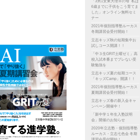
「3男1女東大理Ⅲの母 私は
6歳までに子供をこう育てま
した」オンライン無料セミ
ナー
。
2021年個別指導塾ルーカス
冬期講習会受付開始！
立志キッズ秋の短期集中お
試しコース開講！！
「中３生GRIT土曜ゼミ」高
校入試本番までブレない受
験勉強を
立志キッズ夏の短期コース
「キッズCamp」開講！！
2021年個別指導塾ルーカス
夏期講習会受付開始！
立志キッズ春の新入会キャ
ンペーン開催中！
「新中学１年生入塾説明
会」開催のお知らせ
2020年立志塾・個別指導塾
ルーカス・立志七色会 冬期
講習会受付開始！