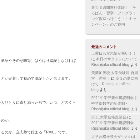
最大３週間無料体験！「そ
ろばん・習字・プログラミ
ング教室へ行こう！！キャ
ンペーン」のご案内
。
最近のコメント
土曜日も立志塾が熱い！！
に
本日のサタトレについて -
、単語やその意味等）はやはり暗記しなければ
Risshijuku official blog
より
美濃加茂校 大学受験科 自習
室 満室！
に
高３の夏に向
ことが定着して初めて暗記したと言えます。
けて - Risshijuku official
blog
より
2011中学部新年度説明会
に
一人ひとりに寄り添った形で、いつ、どのくら
中学部数学の新体制 -
Risshijuku official blog
より
2011大学合格座談会
に
るのか、
2011中学部新年度説明会 -
Risshijuku official blog
より
るのが、立志塾で始まる「RAIL」です。
大学合格座談会が行われま