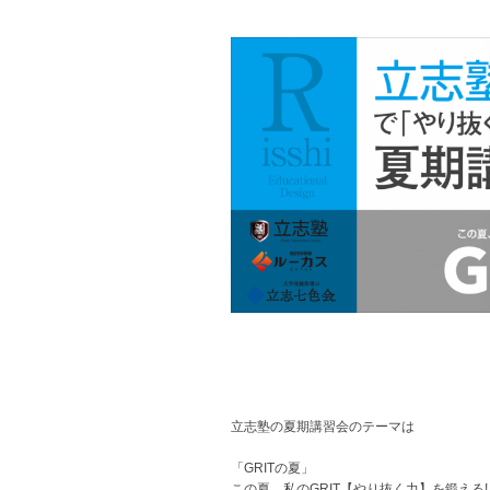
立志塾の夏期講習会のテーマは
「GRITの夏」
この夏、私のGRIT【やり抜く力】を鍛える!