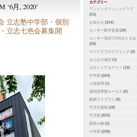
カテゴリー
 ‘6月, 2020’
アンイングリッシュクラブ
(53)
習会 立志塾中学部・個別
お知らせ
(354)
・立志七色会募集開
センター数学道場
(28)
センター英語で190点とる会
(59)
マイクラプログラミング
(6)
みんなの速読
(3)
ロボットアカデミー
(19)
中学部
(264)
人材採用
(1)
個別指導塾ルーカス
(6)
動画ライブラリ
(8)
可児今渡校
(28)
可児校
(603)
図形の極
(3)
小学部
(209)