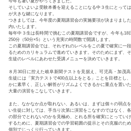
今年も暑い夏がやってきました。
そしていよいよ受験本番を迎えることになる中３生にとって
が大きな鍵になります。
つきましては、今年度の夏期講習会の実施要項が決まりまし
内いたします。
毎年中３生は長時間で挑むこの夏期講習会ですが、今年も18
250分（50分×5）という充実の時間数で開講します。
この夏期講習会では、それぞれのレベルをこの夏で確実に一
るためのカリキュラムで進めていきます。そのためにまず、
生徒のレベルにあわせた受講メニューを決めていきます。
８月30日に控えた岐阜新聞テストを見据え、可児高・加茂
生徒には「実力テストで400点以上をとる」ことを目標とし
かに素早く、正しい解答がリズムよくできるかに重点を置い
大量の演習をこなしていきます。
また、なかなか点が取れない、あるいは、まずは個々の弱点
い生徒に対しては、手当り次第に演習をこなすのではなく、
の部分でとれないのかを見極め、とれる所を確実にとってい
するために、夏期講習会での学習範囲の提示とその克服のた
個別でじっくり行っていきます。