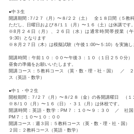
●中３生
開講期間 :７/２７（月）〜８/２２（土） 全１８日間（５教
ただし、日曜日および８/１１（月）〜１６（土）は休講です
※8月２４日（月）、２６日（水）は通常時間帯授業（午後
９:30）となります
※８月２７日（木）は模擬試験（午後１:00〜５:10）を実施
開講時間：午前１０：００〜午後３：１０（１日２５０分）
昼食の準備をお願いいたします。
開講コース：５教科コース （英・数・理・社・国） ／ 
ス（英語・数学）
●中１・中２生
開校期間：７/２７（月）〜８/２８（金）の各開講曜日 （１
※８/１０（月）〜１６（日）・３１（月）は休校です。
開講時間：英語・数学：PM７：１０〜９：３０ ／ 社国
PM７：１０〜１０：００
開講コース：週３回：５教科コース（英・数・理・社・国）
２回：２教科コース（英語・数学）