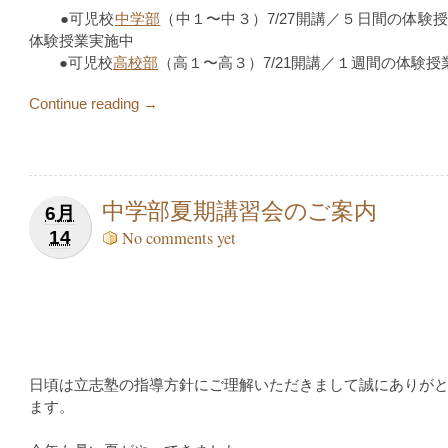
●可児校
中学部
（中１〜中３）7/27開講／５日間の体験
体験授業実施中
●可児校
高校部
（高１〜高３）7/21開講／１週間の体験授
Continue reading →
中学部夏期講習会のご案内
6月
14
No comments yet
日頃は立志塾の指導方針にご理解いただきまして誠にありが
ます。